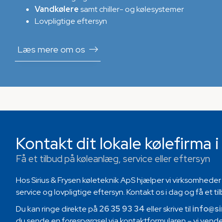
Vandkølere
samt chiller- og kølesystemer
Lovpligtige eftersyn
Læs mere om os
Kontakt dit lokale kølefirma 
Få et tilbud på køleanlæg, service eller eftersyn
Hos Sirius & Frysen køleteknik ApS hjælper vi virksomheder 
service og lovpligtige eftersyn. Kontakt os i dag og få et ti
Du kan ringe direkte på
26 35 93 34
eller skrive til
info@si
du sende en forespørgsel via kontaktformularen – vi vender