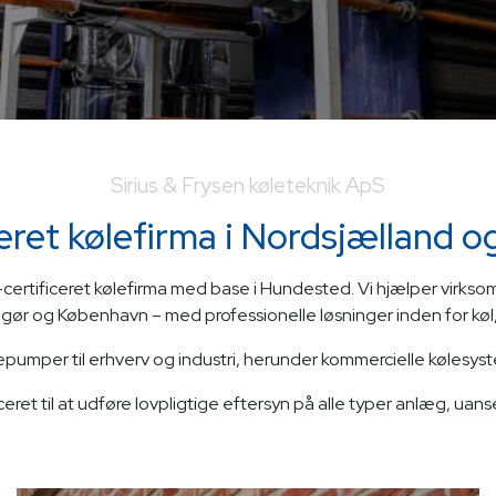
Sirius & Frysen køleteknik ApS
ceret kølefirma i Nordsjælland 
O-certificeret kølefirma med base i Hundested. Vi hjælper virks
ingør og København – med professionelle løsninger inden for køl, 
per til erhverv og industri, herunder kommercielle kølesystemer 
iceret til at udføre lovpligtige eftersyn på alle typer anlæg, uans