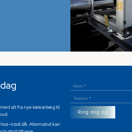
i dag
med alt fra nye køleanlæg til
lbud.
rius-cool.dk
. Alternativt kan
 hurtigt tilbage.