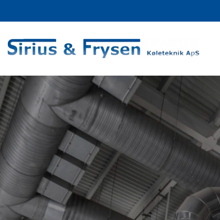
Gå
til
hovedindhold