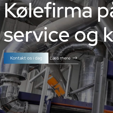
Kølefirma p
service og k
Kontakt os i dag
Læs mere