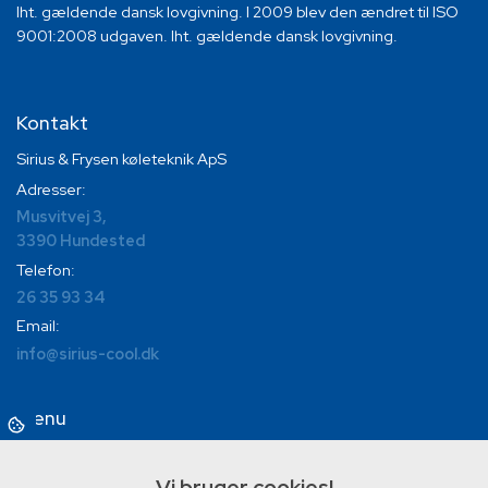
Iht. gældende dansk lovgivning. I 2009 blev den ændret til ISO
9001:2008 udgaven. Iht. gældende dansk lovgivning.
Kontakt
Sirius & Frysen køleteknik ApS
Adresser:
Musvitvej 3,
3390 Hundested
Telefon:
26 35 93 34
Email:
info@sirius-cool.dk
Menu
Hjem
Om Sirius & Frysen​
Vi bruger cookies!