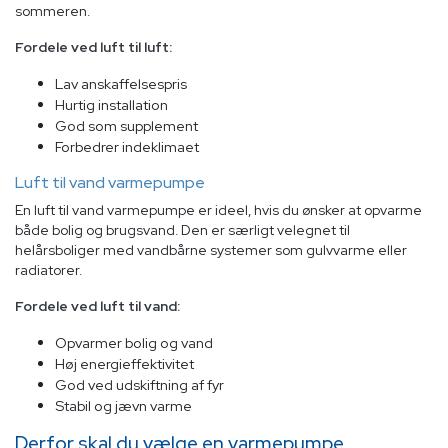
sommeren.
Fordele ved luft til luft:
Lav anskaffelsespris
Hurtig installation
God som supplement
Forbedrer indeklimaet
Luft til vand varmepumpe
En luft til vand varmepumpe er ideel, hvis du ønsker at opvarme
både bolig og brugsvand. Den er særligt velegnet til
helårsboliger med vandbårne systemer som gulvvarme eller
radiatorer.
Fordele ved luft til vand:
Opvarmer bolig og vand
Høj energieffektivitet
God ved udskiftning af fyr
Stabil og jævn varme
Derfor skal du vælge en varmepumpe